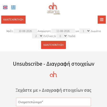
≡
ΚΆΝΤΕ ΚΡΆΤΗΣΗ
ΑΡΧΙΚΉ
Άφιξη
Αναχώρηση
για
Δωμάτια
Ενήλικες
&
Παιδιά
ΤΟΠΟΘΕΣΊΑ
ΚΆΝΤΕ ΚΡΆΤΗΣΗ
ΔΙΑΜΟΝΉ
ΠΑΡΟΧΈΣ
Unsubscribe - Διαγραφή στοιχείων
ΦΩΤΟΓΡΑΦΊΕΣ
ΖΉΤΗΣΗ
ΕΠΙΚΟΙΝΩΝΊΑ
Ξεχάστε με » Διαγραφή στοιχείων σας