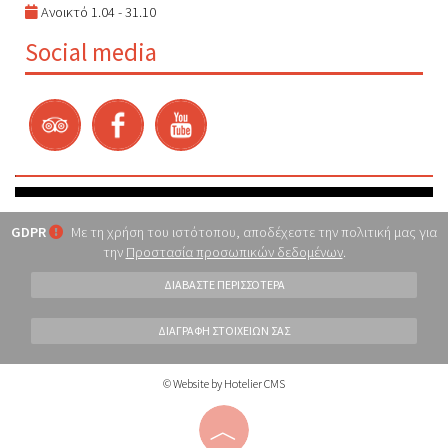
Ανοικτό 1.04 - 31.10
Social media
GDPR
Με τη χρήση του ιστότοπου, αποδέχεστε την πολιτική μας για
την
Προστασία προσωπικών δεδομένων
.
ΔΙΑΒΆΣΤΕ ΠΕΡΙΣΣΌΤΕΡΑ
ΔΙΑΓΡΑΦΉ ΣΤΟΙΧΕΊΩΝ ΣΑΣ
© Website by Hotelier CMS
︿