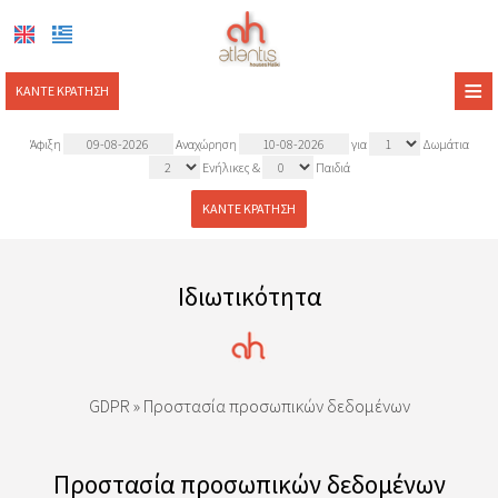
≡
ΚΆΝΤΕ ΚΡΆΤΗΣΗ
ΑΡΧΙΚΉ
Άφιξη
Αναχώρηση
για
Δωμάτια
Ενήλικες
&
Παιδιά
ΤΟΠΟΘΕΣΊΑ
ΚΆΝΤΕ ΚΡΆΤΗΣΗ
ΔΙΑΜΟΝΉ
ΠΑΡΟΧΈΣ
Ιδιωτικότητα
ΦΩΤΟΓΡΑΦΊΕΣ
ΖΉΤΗΣΗ
ΕΠΙΚΟΙΝΩΝΊΑ
GDPR » Προστασία προσωπικών δεδομένων
Προστασία προσωπικών δεδομένων