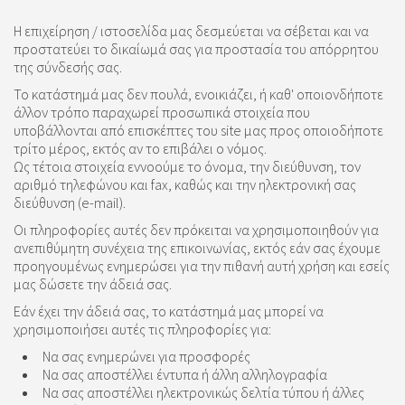
Η επιχείρηση / ιστοσελίδα μας δεσμεύεται να σέβεται και να
προστατεύει το δικαίωμά σας για προστασία του απόρρητου
της σύνδεσής σας.
Το κατάστημά μας δεν πουλά, ενοικιάζει, ή καθ' οποιονδήποτε
άλλον τρόπο παραχωρεί προσωπικά στοιχεία που
υποβάλλονται από επισκέπτες του site μας προς οποιοδήποτε
τρίτο μέρος, εκτός αν το επιβάλει ο νόμος.
Ως τέτοια στοιχεία εννοούμε το όνομα, την διεύθυνση, τον
αριθμό τηλεφώνου και fax, καθώς και την ηλεκτρονική σας
διεύθυνση (e-mail).
Οι πληροφορίες αυτές δεν πρόκειται να χρησιμοποιηθούν για
ανεπιθύμητη συνέχεια της επικοινωνίας, εκτός εάν σας έχουμε
προηγουμένως ενημερώσει για την πιθανή αυτή χρήση και εσείς
μας δώσετε την άδειά σας.
Εάν έχει την άδειά σας, το κατάστημά μας μπορεί να
χρησιμοποιήσει αυτές τις πληροφορίες για:
Να σας ενημερώνει για προσφορές
Να σας αποστέλλει έντυπα ή άλλη αλληλογραφία
Να σας αποστέλλει ηλεκτρονικώς δελτία τύπου ή άλλες